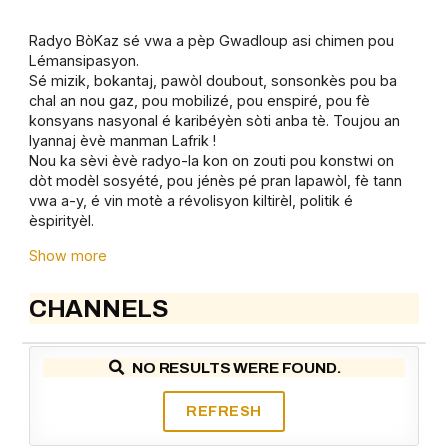
Radyo BòKaz sé vwa a pèp Gwadloup asi chimen pou
Lémansipasyon.
Sé mizik, bokantaj, pawòl doubout, sonsonkès pou ba
chal an nou gaz, pou mobilizé, pou enspiré, pou fè
konsyans nasyonal é karibéyèn sòti anba tè. Toujou an
lyannaj èvè manman Lafrik !
Nou ka sèvi èvè radyo-la kon on zouti pou konstwi on
dòt modèl sosyété, pou jénès pé pran lapawòl, fè tann
vwa a-y, é vin motè a révolisyon kiltirèl, politik é
èspirityèl.
Show more
CHANNELS
NO RESULTS WERE FOUND.
REFRESH